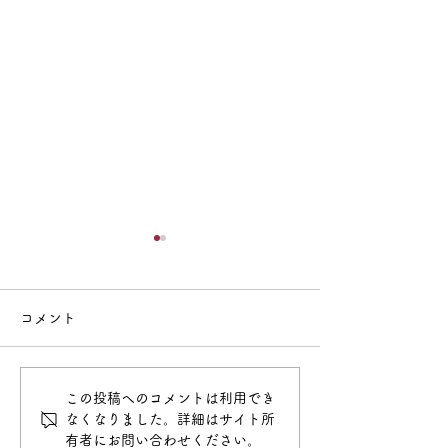
コメント
この投稿へのコメントは利用でき
保護者の疑問に答える
2027年度新入
なくなりました。詳細はサイト所
Q&A集 2026年度版
明会について
有者にお問い合わせください。